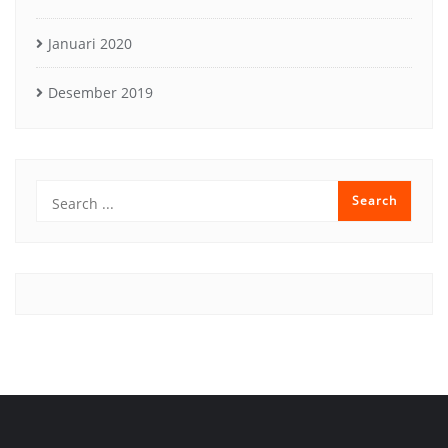
Januari 2020
Desember 2019