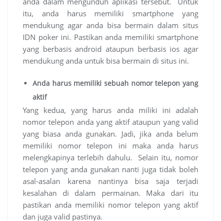
anda dalam mengunduh aplikasi tersebut. Untuk
itu, anda harus memiliki smartphone yang
mendukung agar anda bisa bermain dalam situs
IDN poker ini. Pastikan anda memiliki smartphone
yang berbasis android ataupun berbasis ios agar
mendukung anda untuk bisa bermain di situs ini.
Anda harus memiliki sebuah nomor telepon yang
aktif
Yang kedua, yang harus anda miliki ini adalah
nomor telepon anda yang aktif ataupun yang valid
yang biasa anda gunakan. Jadi, jika anda belum
memiliki nomor telepon ini maka anda harus
melengkapinya terlebih dahulu. Selain itu, nomor
telepon yang anda gunakan nanti juga tidak boleh
asal-asalan karena nantinya bisa saja terjadi
kesalahan di dalam permainan. Maka dari itu
pastikan anda memiliki nomor telepon yang aktif
dan juga valid pastinya.