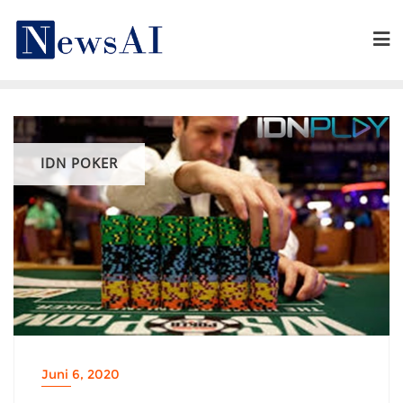
Skip
to
content
IDN POKER
Juni 6, 2020