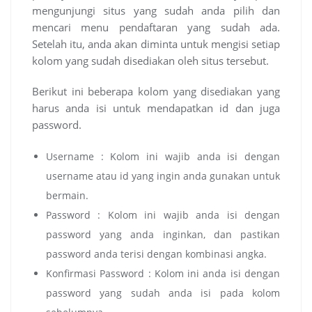
mengunjungi situs yang sudah anda pilih dan
mencari menu pendaftaran yang sudah ada.
Setelah itu, anda akan diminta untuk mengisi setiap
kolom yang sudah disediakan oleh situs tersebut.
Berikut ini beberapa kolom yang disediakan yang
harus anda isi untuk mendapatkan id dan juga
password.
Username : Kolom ini wajib anda isi dengan
username atau id yang ingin anda gunakan untuk
bermain.
Password : Kolom ini wajib anda isi dengan
password yang anda inginkan, dan pastikan
password anda terisi dengan kombinasi angka.
Konfirmasi Password : Kolom ini anda isi dengan
password yang sudah anda isi pada kolom