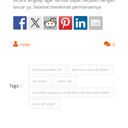
lancar ya. Selamat menikmati permainannya.
news
0
bermain poker idn
bermain situs idn poker
idn poker
poker idn
Tags :
prosedur yang harus dimiliki saat bermain poker
situs idn poker
Navigasi