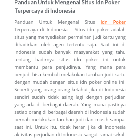
Panduan Untuk Mengenal Situs Idn Poker
Terpercaya di Indonesia
Panduan Untuk Mengenal Situs
Idn Poker
Terpercaya di Indonesia – Situs idn poker adalah
situs yang menyediakan permainan judi kartu yang
dihadirkan oleh agen tertentu saja. Saat ini di
Indonesia sudah banyak masyarakat yang tahu
tentang hadirnya situs idn poker ini untuk
membantu para penjudinya. Yang mana para
penjudi bisa kembali melakukan taruhan judi kartu
dengan mudah dengan situs idn poker online ini.
Seperti yang orang-orang ketahui jika di Indonesia
sendiri sudah tidak asing lagi dengan perjudian
yang ada di berbagai daerah. Yang mana pastinya
setiap orang di berbagai daerah di Indonesia sudah
pernah melakukan taruhan judi dan masih sampai
saat ini. Untuk itu, tidak heran jika di Indonesia
aktivitas perjudian di Indonesia sangat ramai sekali