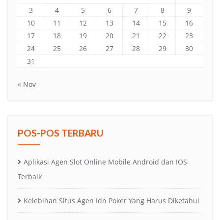
3
4
5
6
7
8
9
10
11
12
13
14
15
16
17
18
19
20
21
22
23
24
25
26
27
28
29
30
31
« Nov
POS-POS TERBARU
Aplikasi Agen Slot Online Mobile Android dan IOS
Terbaik
Kelebihan Situs Agen Idn Poker Yang Harus Diketahui