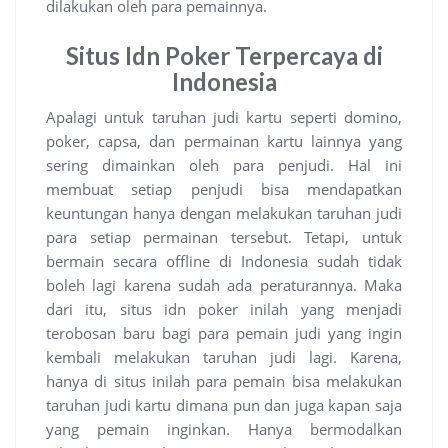
dilakukan oleh para pemainnya.
Situs Idn Poker Terpercaya di
Indonesia
Apalagi untuk taruhan judi kartu seperti domino,
poker, capsa, dan permainan kartu lainnya yang
sering dimainkan oleh para penjudi. Hal ini
membuat setiap penjudi bisa mendapatkan
keuntungan hanya dengan melakukan taruhan judi
para setiap permainan tersebut. Tetapi, untuk
bermain secara offline di Indonesia sudah tidak
boleh lagi karena sudah ada peraturannya. Maka
dari itu, situs idn poker inilah yang menjadi
terobosan baru bagi para pemain judi yang ingin
kembali melakukan taruhan judi lagi. Karena,
hanya di situs inilah para pemain bisa melakukan
taruhan judi kartu dimana pun dan juga kapan saja
yang pemain inginkan. Hanya bermodalkan