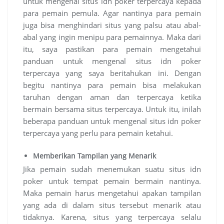
untuk mengenal situs idn poker terpercaya kepada
para pemain pemula. Agar nantinya para pemain
juga bisa menghindari situs yang palsu atau abal-
abal yang ingin menipu para pemainnya. Maka dari
itu, saya pastikan para pemain mengetahui
panduan untuk mengenal situs idn poker
terpercaya yang saya beritahukan ini. Dengan
begitu nantinya para pemain bisa melakukan
taruhan dengan aman dan terpercaya ketika
bermain bersama situs terpercaya. Untuk itu, inilah
beberapa panduan untuk mengenal situs idn poker
terpercaya yang perlu para pemain ketahui.
Memberikan Tampilan yang Menarik
Jika pemain sudah menemukan suatu situs idn
poker untuk tempat pemain bermain nantinya.
Maka pemain harus mengetahui apakan tampilan
yang ada di dalam situs tersebut menarik atau
tidaknya. Karena, situs yang terpercaya selalu