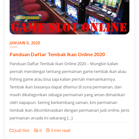
JANUARI 9, 2020
Panduan Daftar Tembak Ikan Online 2020
Panduan Daftar Tembak Ikan Online 2020 – Mungkin kalian
pernah mendengar tentang permainan game tembak ikan atau
fishing game atau bisa saja kalian pernah memainkannya.
Tembak ikan biasanya dapat ditemui di zona permainan, dan
masih dikategorikan sebagai permainan yang aman dimainkan
oleh siapapun. Seiring berkembang zaman, kini permainan
tembak ikan dikombinasikan dengan permainan judi online. Jenis
permainan arcade ini sekarang […]
Judi Slot
0
3 min read