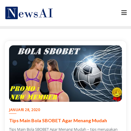
Skip
to
content
JANUARI 28, 2020
Tips Main Bola SBOBET Agar Menang Mudah
Tips Main Bola SBOBET Agar Menang Mudah – tips merupakan