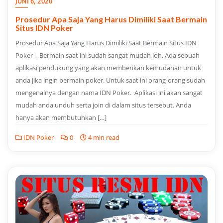
JUNI 6, 2020
Prosedur Apa Saja Yang Harus Dimiliki Saat Bermain
Situs IDN Poker
Prosedur Apa Saja Yang Harus Dimiliki Saat Bermain Situs IDN
Poker – Bermain saat ini sudah sangat mudah loh. Ada sebuah
aplikasi pendukung yang akan memberikan kemudahan untuk
anda jika ingin bermain poker. Untuk saat ini orang-orang sudah
mengenalnya dengan nama IDN Poker. Aplikasi ini akan sangat
mudah anda unduh serta join di dalam situs tersebut. Anda
hanya akan membutuhkan […]
IDN Poker
0
4 min read