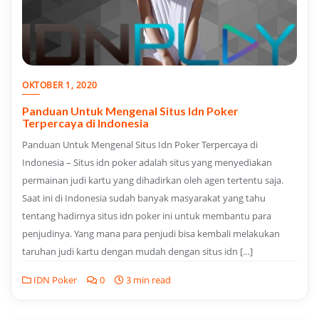
OKTOBER 1, 2020
Panduan Untuk Mengenal Situs Idn Poker
Terpercaya di Indonesia
Panduan Untuk Mengenal Situs Idn Poker Terpercaya di
Indonesia – Situs idn poker adalah situs yang menyediakan
permainan judi kartu yang dihadirkan oleh agen tertentu saja.
Saat ini di Indonesia sudah banyak masyarakat yang tahu
tentang hadirnya situs idn poker ini untuk membantu para
penjudinya. Yang mana para penjudi bisa kembali melakukan
taruhan judi kartu dengan mudah dengan situs idn […]
IDN Poker
0
3 min read