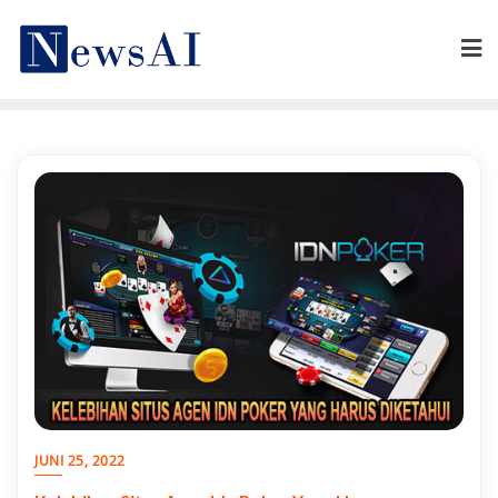
Skip
to
content
JUNI 25, 2022