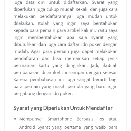
juga data diri untuk didaftarkan. Syarat yang
diperlukan juga cukup mudah sekali, dan juga cara
melakukan pendaftarannya juga mudah untuk
dilakukan. Itulah yang ingin saya beritahukan
kepada para pemain para artikel kali ini. Yaitu saya
ingin memberitahukan apa saja syarat yang
dibutuhkan dan juga cara daftar idn poker dengan
mudah. Agar para pemain juga dapat melakukan
pendaftaran dan bisa memainkan setiap jenis
permainan kartu yang diinginkan. Jadi, ikutilah
pembahasan di artikel ini sampai dengan selesai.
Karena pembahasan ini juga sangat berarti bagi
para pemain yang masih pemula yang baru ingin
bergabung dengan idn poker.
Syarat yang Diperlukan Untuk Mendaftar
Mempunyai Smartphone Berbasis Ios atau
Android Syarat yang pertama yang wajib para