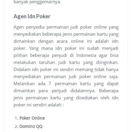
banyak penggemarnya.
Agen Idn Poker
Agen penyedia permainan judi poker online yang
menyediakan beberapa jenis permainan kartu yang
dimainkan dengan acara online ini adalah idn
poker. Yang mana idn poker ini sudah menjadi
pilihan beberapa penjudi di Indonesia agar bisa
melakukan taruhan judi kartu yang diinginkan.
Didalam idn poker ini sendiri memang tidak hanya
menyediakan permainan judi poker online saja.
Melainkan ada 7 permainan kartu yang dapat
dimainkan para penjudi didalamnya. Beberapa
jenis permainan kartu yang disediakan oleh idn
poker ini sendiri adalah :
Poker Online
Domino QQ