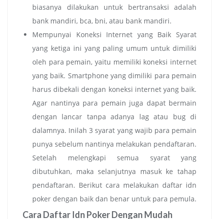
biasanya dilakukan untuk bertransaksi adalah
bank mandiri, bca, bni, atau bank mandiri.
Mempunyai Koneksi Internet yang Baik Syarat
yang ketiga ini yang paling umum untuk dimiliki
oleh para pemain, yaitu memiliki koneksi internet
yang baik. Smartphone yang dimiliki para pemain
harus dibekali dengan koneksi internet yang baik.
Agar nantinya para pemain juga dapat bermain
dengan lancar tanpa adanya lag atau bug di
dalamnya. Inilah 3 syarat yang wajib para pemain
punya sebelum nantinya melakukan pendaftaran.
Setelah melengkapi semua syarat yang
dibutuhkan, maka selanjutnya masuk ke tahap
pendaftaran. Berikut cara melakukan daftar idn
poker dengan baik dan benar untuk para pemula.
Cara Daftar Idn Poker Dengan Mudah