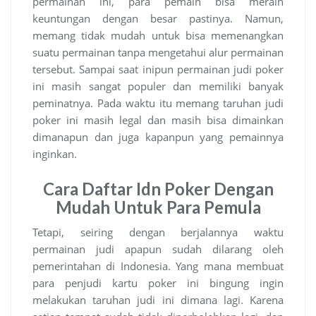
permainan ini, para pemain bisa meraih
keuntungan dengan besar pastinya. Namun,
memang tidak mudah untuk bisa memenangkan
suatu permainan tanpa mengetahui alur permainan
tersebut. Sampai saat inipun permainan judi poker
ini masih sangat populer dan memiliki banyak
peminatnya. Pada waktu itu memang taruhan judi
poker ini masih legal dan masih bisa dimainkan
dimanapun dan juga kapanpun yang pemainnya
inginkan.
Cara Daftar Idn Poker Dengan
Mudah Untuk Para Pemula
Tetapi, seiring dengan berjalannya waktu
permainan judi apapun sudah dilarang oleh
pemerintahan di Indonesia. Yang mana membuat
para penjudi kartu poker ini bingung ingin
melakukan taruhan judi ini dimana lagi. Karena