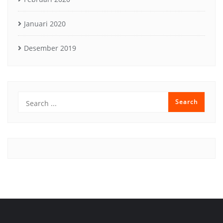
Januari 2020
Desember 2019