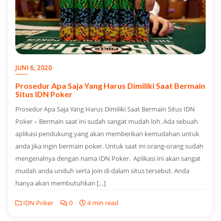
JUNI 6, 2020
Prosedur Apa Saja Yang Harus Dimiliki Saat Bermain
Situs IDN Poker
Prosedur Apa Saja Yang Harus Dimiliki Saat Bermain Situs IDN
Poker – Bermain saat ini sudah sangat mudah loh. Ada sebuah
aplikasi pendukung yang akan memberikan kemudahan untuk
anda jika ingin bermain poker. Untuk saat ini orang-orang sudah
mengenalnya dengan nama IDN Poker. Aplikasi ini akan sangat
mudah anda unduh serta join di dalam situs tersebut. Anda
hanya akan membutuhkan […]
IDN Poker
0
4 min read