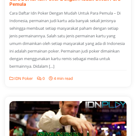
Pemula
Cara Daftar Idn Poker Dengan Mudah Untuk Para Pemula – Di
Indonesia, permainan judi kartu ada banyak sekali jenisnya
sehingga membuat setiap masyarakat paham dengan setiap
jenis permainannya. Salah satu jenis permainan kartu yang
umum dimainkan oleh setiap masyarakat yang ada di Indonesia
ini adalah permainan poker. Permainan judi poker dimainkan
dengan menggunakan kartu remis sebagai media untuk
bermainnya. Didalam […]
IDN Poker
0
4 min read