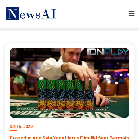
Skip
to
content
JUNI 6, 2020
Prosedur Apa Saja Yang Harus Dimiliki Saat Bermain