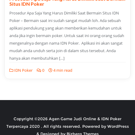
Situs IDN Poker
Prosedur Apa Saja Yang Harus Dimiliki Saat Bermain Situs IDN
Poker – Bermain saat ini sudah sangat mudah loh. Ada sebuah
aplikasi pendukung yang akan memberikan kemudahan untuk
anda jika ingin bermain poker. Untuk saat ini orang-orang sudah
mengenalnya dengan nama IDN Poker. Aplikasi ini akan sangat
mudah anda unduh serta join di dalam situs tersebut. Anda
hanya akan membutuhkan […]
IDN Poker
0
4 min read
Copyright ©2026 Agen Game Judi Online & IDN Poker
Terpercaya 2020 . All rights reserved.
Powered by WordPress
&
Designed by Bizberg Themes