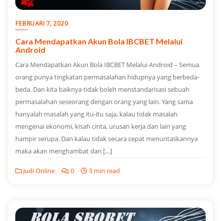
FEBRUARI 7, 2020
Cara Mendapatkan Akun Bola IBCBET Melalui
Android
Cara Mendapatkan Akun Bola IBCBET Melalui Android – Semua
orang punya tingkatan permasalahan hidupnya yang berbeda-
beda. Dan kita baiknya tidak boleh menstandarisasi sebuah
permasalahan seseorang dengan orang yang lain. Yang sama
hanyalah masalah yang itu-itu saja, kalau tidak masalah
mengenai ekonomi, kisah cinta, urusan kerja dan lain yang
hampir serupa. Dan kalau tidak secara cepat menuntaskannya
maka akan menghambat dan […]
Judi Online
0
3 min read