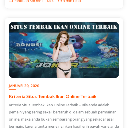
Panduan SBOBET
0
3 min read
JANUARI 20, 2020
Kriteria Situs Tembak Ikan Online Terbaik
Kriteria Situs Tembak Ikan Online Terbaik – Bila anda adalah
pemain yang sering sekali bertaruh di dalam sebuah permainan
online, maka anda bukan sembarang orang yang sekadar asal
bermain, karena tentu menginginkan hasil jerih payah yang anda