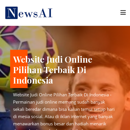
Skip
to
content
Agen Idn
Panduan Untuk
ebsite Judi Online
P
s
Mengenal Situs I
ilihan Terbaik Di
S
Terpercaya di In
ndonesia
H
resmi memang
Panduan Untuk Mengenal Situs Idn
ap pemain
site Judi Online Pilihan Terbaik Di Indonesia -
Pa
Terpercaya di Indonesia - Situs idn
an situs judi
rmainan judi online memang sudah banyak
Ha
situs yang menyediakan permainan 
nya, situs poker
ali beredar dimana bisa kalian temui setiap hari
jud
dihadirkan oleh agen tertentu saja. S
nyak kalangan.
mesia sosial. Atau di iklan internet yang banyak
da
Indonesia sudah banyak masyaraka
"aligncenter"
nawarkan bonus besar dan hadiah menarik
fav
tentang hadirnya situs idn poker in