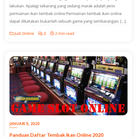
lakukan. Apalagi sekarang yang sedang marak adalah jenis
permainan ikan tembak online Permainan tembak ikan online
dapat dikatakan bukanlah sebuah game yang sembarangan, […]
Judi Online
0
2 min read
JANUARI 9, 2020
Panduan Daftar Tembak Ikan Online 2020