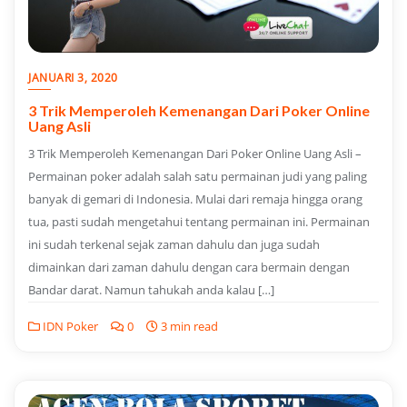
JANUARI 3, 2020
3 Trik Memperoleh Kemenangan Dari Poker Online
Uang Asli
3 Trik Memperoleh Kemenangan Dari Poker Online Uang Asli –
Permainan poker adalah salah satu permainan judi yang paling
banyak di gemari di Indonesia. Mulai dari remaja hingga orang
tua, pasti sudah mengetahui tentang permainan ini. Permainan
ini sudah terkenal sejak zaman dahulu dan juga sudah
dimainkan dari zaman dahulu dengan cara bermain dengan
Bandar darat. Namun tahukah anda kalau […]
IDN Poker
0
3 min read