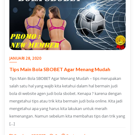
JANUARI 28, 2020
Tips Main Bola SBOBET Agar Menang Mudah
Tips Main Bola SBOBET Agar Menang Mudah – tips merupakan
salah satu hal yang wajib kita ketahui dalam hal bermain judi
bola di website agen judi bola sbobet. Kenapa ? karena dengan
mengetahui tips atau trik kita bermain judi bola online. Kita jadi
mengetahui apa yang harus kita lakukan untuk meraih
kemenangan. Namun sebelum kita membahas tips dan trik yang
[…]