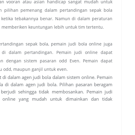
an vooran atau asian handicap sangat mudah untuk
n pilihan pemenang dalam pertandingan sepak bola
g ketika tebakannya benar. Namun di dalam peraturan
 memberiken keuntungan lebih untuk tim tertentu.
rtandingan sepak bola, pemain judi bola online juga
 di dalam pertandingan. Pemain judi online dapat
an dengan sistem pasaran odd Even. Pemain dapat
au odd, maupun ganjil untuk even.
t di dalam agen judi bola dalam sistem online. Pemain
a di dalam agen judi bola. Pilihan pasaran beragam
berjudi sehingga tidak membosankan. Pemain judi
 online yang mudah untuk dimainkan dan tidak