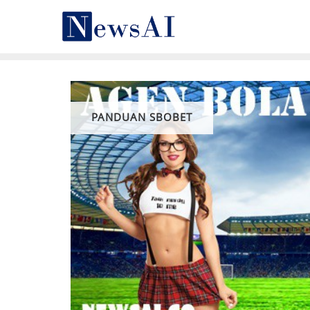
Skip
to
content
PANDUAN SBOBET