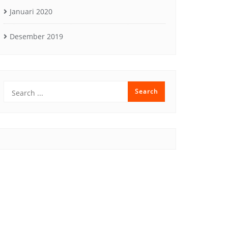
Januari 2020
Desember 2019