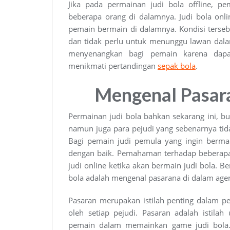
Jika pada permainan judi bola offline, 
beberapa orang di dalamnya. Judi bola onl
pemain bermain di dalamnya. Kondisi terse
dan tidak perlu untuk menunggu lawan dalam 
menyenangkan bagi pemain karena dapat
menikmati pertandingan
sepak bola
.
Mengenal Pasar
Permainan judi bola bahkan sekarang ini, b
namun juga para pejudi yang sebenarnya tid
Bagi pemain judi pemula yang ingin bermai
dengan baik. Pemahaman terhadap beberapa 
judi online ketika akan bermain judi bola. 
bola adalah mengenal pasarana di dalam agen
Pasaran merupakan istilah penting dalam p
oleh setiap pejudi. Pasaran adalah istila
pemain dalam memainkan game judi bola.