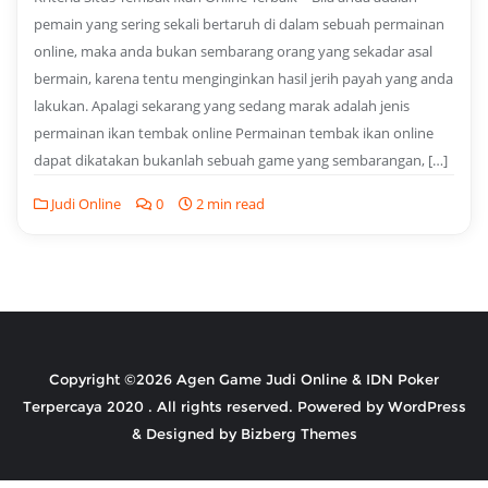
pemain yang sering sekali bertaruh di dalam sebuah permainan
online, maka anda bukan sembarang orang yang sekadar asal
bermain, karena tentu menginginkan hasil jerih payah yang anda
lakukan. Apalagi sekarang yang sedang marak adalah jenis
permainan ikan tembak online Permainan tembak ikan online
dapat dikatakan bukanlah sebuah game yang sembarangan, […]
Judi Online
0
2 min read
Copyright ©2026 Agen Game Judi Online & IDN Poker
Terpercaya 2020 . All rights reserved.
Powered by WordPress
&
Designed by Bizberg Themes