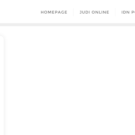
HOMEPAGE
JUDI ONLINE
IDN 