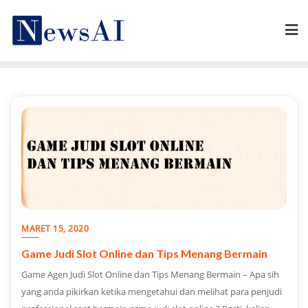
Skip
to
content
MARET 15, 2020
Game Judi Slot Online dan Tips Menang Bermain
Game Agen Judi Slot Online dan Tips Menang Bermain – Apa sih
yang anda pikirkan ketika mengetahui dan melihat para penjudi