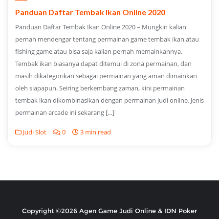
Panduan Daftar Tembak Ikan Online 2020
Panduan Daftar Tembak Ikan Online 2020 – Mungkin kalian
pernah mendengar tentang permainan game tembak ikan atau
fishing game atau bisa saja kalian pernah memainkannya.
Tembak ikan biasanya dapat ditemui di zona permainan, dan
masih dikategorikan sebagai permainan yang aman dimainkan
oleh siapapun. Seiring berkembang zaman, kini permainan
tembak ikan dikombinasikan dengan permainan judi online. Jenis
permainan arcade ini sekarang […]
Judi Slot
0
3 min read
Copyright ©2026 Agen Game Judi Online & IDN Poker