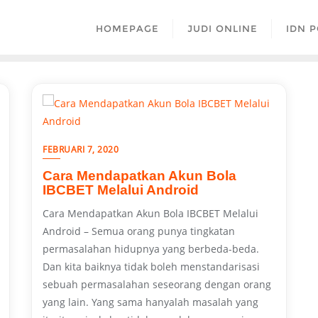
HOMEPAGE
JUDI ONLINE
IDN 
FEBRUARI 7, 2020
Cara Mendapatkan Akun Bola
IBCBET Melalui Android
Cara Mendapatkan Akun Bola IBCBET Melalui
Android – Semua orang punya tingkatan
permasalahan hidupnya yang berbeda-beda.
Dan kita baiknya tidak boleh menstandarisasi
sebuah permasalahan seseorang dengan orang
yang lain. Yang sama hanyalah masalah yang