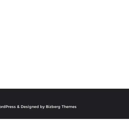
ordPress
&
Designed by Bizberg Themes