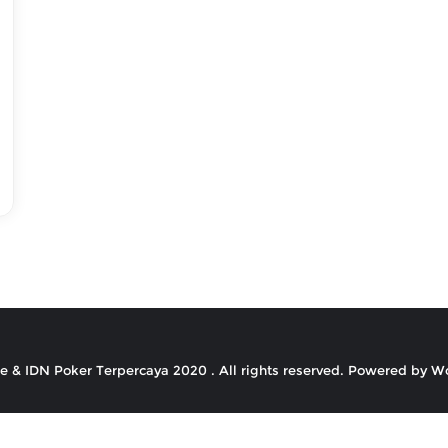
& IDN Poker Terpercaya 2020 . All rights reserved.
Powered by W