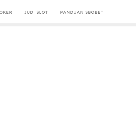
POKER
JUDI SLOT
PANDUAN SBOBET